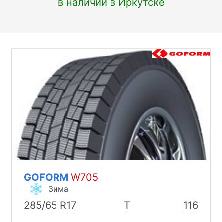
в наличии в Иркутске
GOFORM
W705
Зима
285/65 R17
T
116