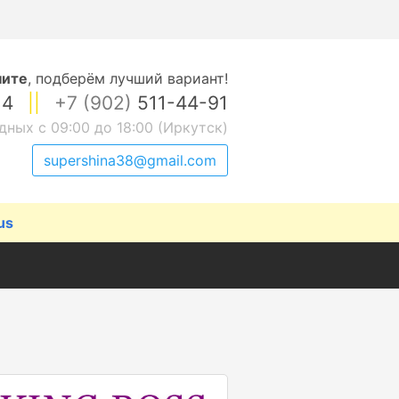
ните
,
подберём лучший вариант!
14
||
+7 (902)
511-44-91
дных с 09:00 до 18:00 (Иркутск)
supershina38@gmail.com
us