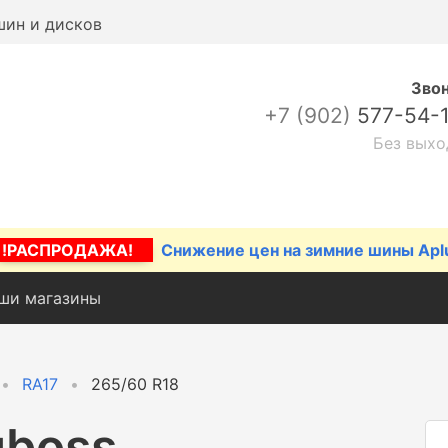
шин и дисков
Зво
+7 (902)
577-54-
Без выхо
!РАСПРОДАЖА!
Снижение цен на зимние шины Apl
ши магазины
RA17
265/60 R18
gboss