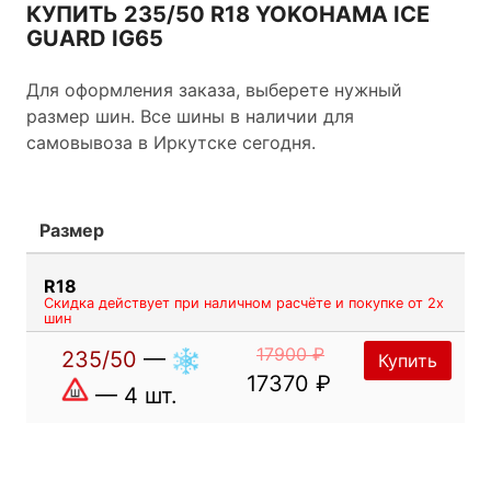
более раннего варианта “iceGUARD”, iceGUARD
КУПИТЬ 235/50 R18 YOKOHAMA ICE
iG55”, которые получили признание за
GUARD IG65
исключительные показатели на льду и сцепление
с дорогой. У новых шин больше шипов и новое
Для оформления заказа, выберете нужный
распределение отверстий для шипов, когда
размер шин. Все шины в наличии для
шипы располагаются в центре протектора шины,
самовывоза в Иркутске сегодня.
таким образом значительно улучшая показатели
на льду. Характеристики на всех поверхностях,
включая снег, влажное и сухое покрытие, также
Размер
были улучшены.
R18
Скидка действует при наличном расчёте и покупке от 2х
шин
17900 ₽
235/50
—
Купить
17370 ₽
— 4 шт.