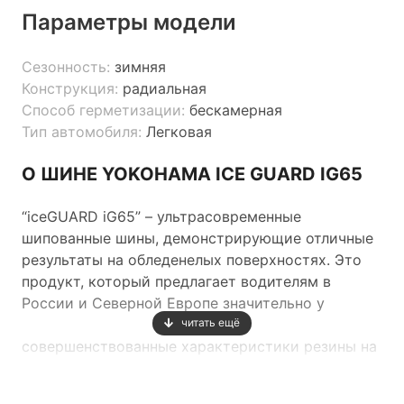
Параметры модели
Сезонность:
зимняя
Конструкция:
радиальная
Способ герметизации:
бескамерная
Тип автомобиля:
Легковая
О ШИНЕ YOKOHAMA ICE GUARD IG65
“iceGUARD iG65” – ультрасовременные
шипованные шины, демонстрирующие отличные
результаты на обледенелых поверхностях. Это
продукт, который предлагает водителям в
России и Северной Европе значительно у
читать ещё
совершенствованные характеристики резины на
самой сложной поверхности – на льду. Новые
шины “iceGUARD iG65” произведены на базе