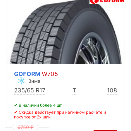
GOFORM
W705
Зима
235/65 R17
T
108
✔ В наличии более 4 шт.
✔ Скидка действует при наличном расчёте и
покупке от 2х шин
6750 ₽