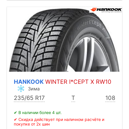
HANKOOK
WINTER I*CEPT X RW10
Зима
235/65 R17
T
108
✔ В наличии более 4 шт.
✔ Скидка действует при наличном расчёте и
покупке от 2х шин