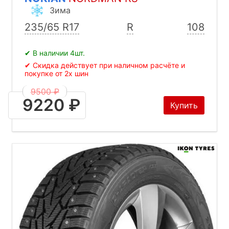
Зима
235/65 R17
R
108
✔ В наличии 4шт.
✔ Скидка действует при наличном расчёте и
покупке от 2х шин
9500 ₽
9220 ₽
Купить