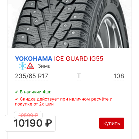
YOKOHAMA
ICE GUARD IG55
Зима
235/65 R17
T
108
✔ В наличии 4шт.
✔ Скидка действует при наличном расчёте и
покупке от 2х шин
10500 ₽
10190 ₽
Купить