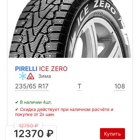
PIRELLI
ICE ZERO
Зима
235/65 R17
T
108
✔ В наличии 4шт.
✔ Скидка действует при наличном расчёте и
покупке от 2х шин
12750 ₽
12370 ₽
Купить