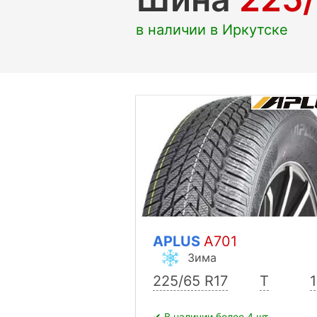
в наличии в Иркутске
APLUS
A701
Зима
225/65 R17
T
✔ В наличии более 4 шт.