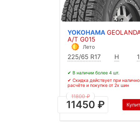
YOKOHAMA
GEOLAND
A/T G015
Лето
225/65 R17
H
✔ В наличии более 4 шт.
✔ Скидка действует при наличн
расчёте и покупке от 2х шин
11800 ₽
11450 ₽
Купи