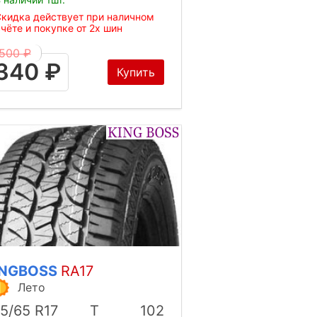
кидка действует при наличном
чёте и покупке от 2х шин
500 ₽
340 ₽
Купить
INGBOSS
RA17
Лето
5/65 R17
T
102