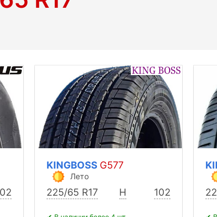
KINGBOSS
G577
K
Лето
102
225/65 R17
H
102
22
✔ В наличии более 4 шт.
✔ В