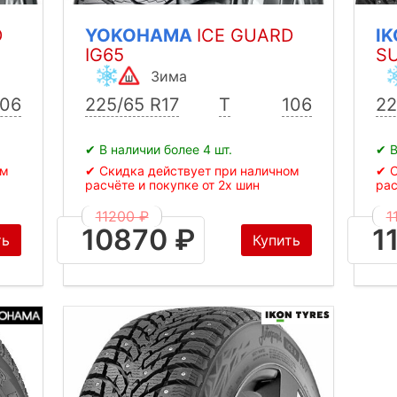
D
YOKOHAMA
ICE GUARD
I
IG65
S
Зима
106
225/65 R17
T
106
22
✔ В наличии более 4 шт.
✔ В
ом
✔ Скидка действует при наличном
✔ С
расчёте и покупке от 2х шин
рас
11200 ₽
1
10870 ₽
1
ть
Купить