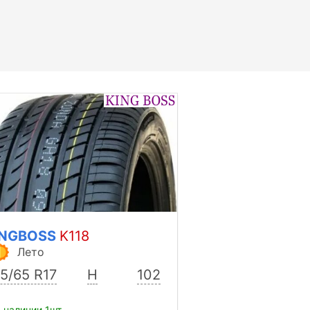
INGBOSS
K118
Лето
5/65 R17
H
102
 наличии 1шт.