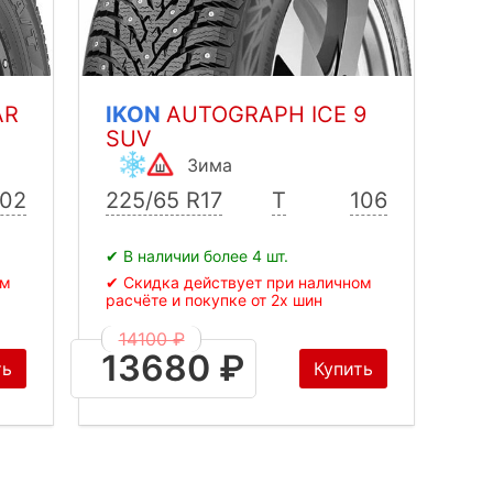
AR
IKON
AUTOGRAPH ICE 9
SUV
Зима
102
225/65 R17
T
106
✔ В наличии более 4 шт.
ом
✔ Скидка действует при наличном
расчёте и покупке от 2х шин
14100 ₽
13680 ₽
ть
Купить