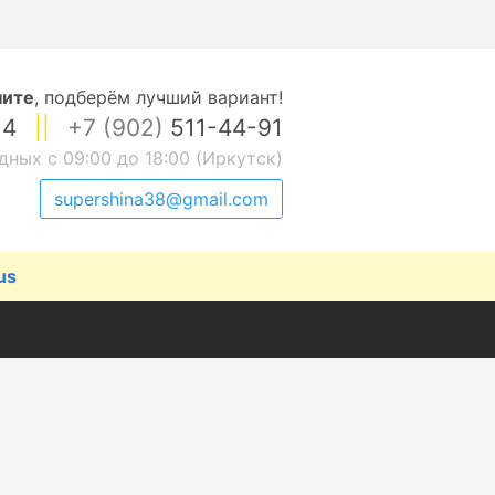
ните
,
подберём лучший вариант!
14
||
+7 (902)
511-44-91
дных с 09:00 до 18:00 (Иркутск)
supershina38@gmail.com
us