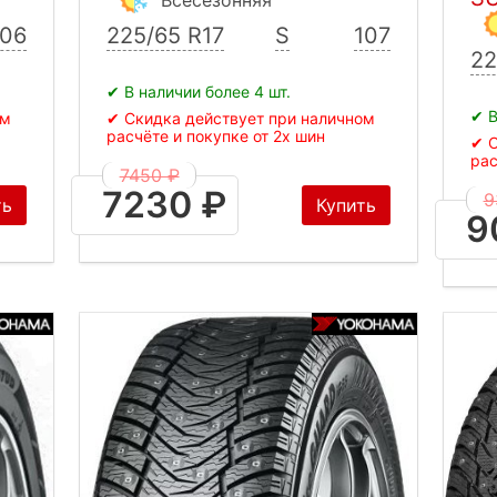
106
225/65 R17
S
107
22
✔ В наличии более 4 шт.
✔ В
ом
✔ Скидка действует при наличном
расчёте и покупке от 2х шин
✔ С
рас
7450 ₽
7230 ₽
9
ть
Купить
9