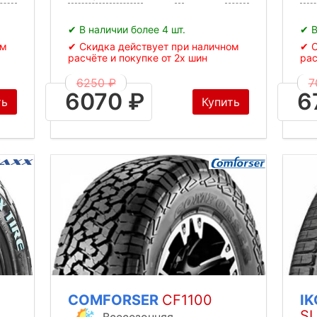
✔ В наличии более 4 шт.
✔ В
ом
✔ Скидка действует при наличном
✔ С
расчёте и покупке от 2х шин
рас
6250 ₽
7
6070 ₽
6
ть
Купить
COMFORSER
CF1100
I
S
Всесезонняя