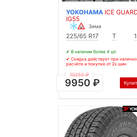
YOKOHAMA
ICE GUAR
IG55
Зима
225/65 R17
T
✔ В наличии более 4 шт.
✔ Скидка действует при наличн
расчёте и покупке от 2х шин
10250 ₽
9950 ₽
Купи