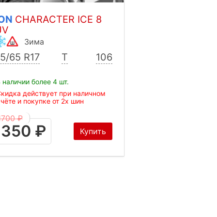
KON
CHARACTER ICE 8
UV
Зима
5/65 R17
T
106
 наличии более 4 шт.
кидка действует при наличном
чёте и покупке от 2х шин
1700 ₽
1350 ₽
Купить