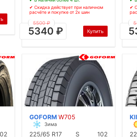
✔ Скидка действует при наличном
✔ С
расчёте и покупке от 2х шин
рас
ть
5500 ₽
5
5340 ₽
5
Купить
GOFORM
W705
K
Зима
102
225/65 R17
S
102
22