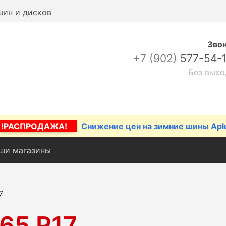
шин и дисков
Зво
+7 (902)
577-54-
Без выхо
!РАСПРОДАЖА!
Снижение цен на зимние шины Apl
ши магазины
7
65 R17