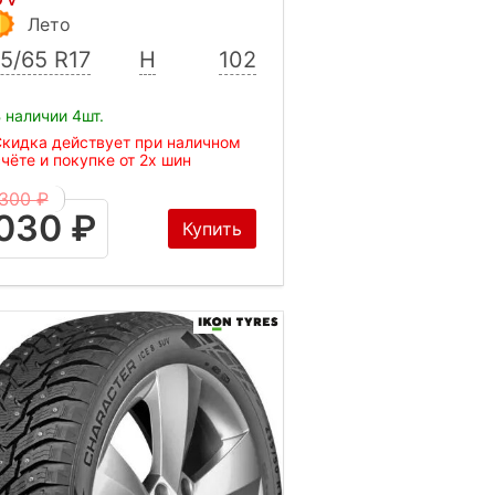
Лето
5/65 R17
H
102
 наличии 4шт.
кидка действует при наличном
чёте и покупке от 2х шин
300 ₽
030 ₽
Купить